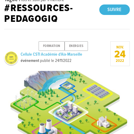
#RESSOURCES-
SUIVRE
PEDAGOGIQ
FORMATION
ENERGIES
NOV.
24
Cellule CSTI Académie d'Aix-Marseille
événement
publié le
24/11/2022
2022