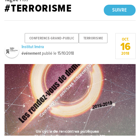
#TERRORISME
SUIVRE
CONFERENCE-GRAND-PUBLIC
TERRORISME
OCT.
16
Institut Iméra
événement
publié le
15/10/2018
2018