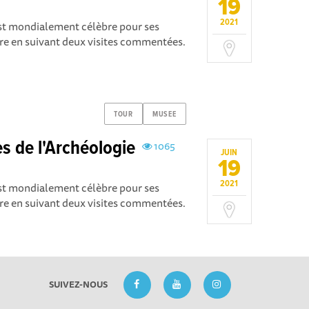
19
2021
est mondialement célèbre pour ses
ire en suivant deux visites commentées.
TOUR
MUSEE
 de l'Archéologie
1065
JUIN
19
2021
est mondialement célèbre pour ses
ire en suivant deux visites commentées.
SUIVEZ-NOUS