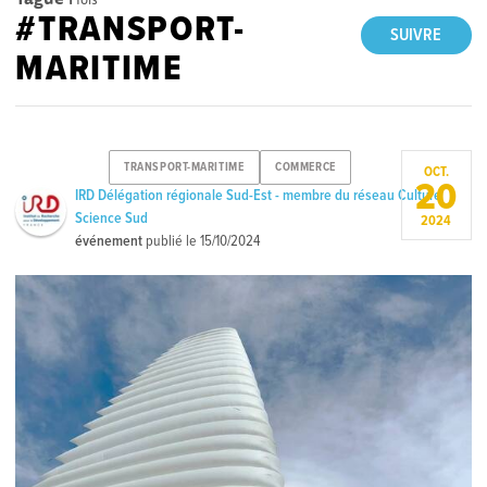
#TRANSPORT-
SUIVRE
MARITIME
TRANSPORT-MARITIME
COMMERCE
OCT.
20
IRD Délégation régionale Sud-Est - membre du réseau Culture
Science Sud
2024
événement
publié le
15/10/2024