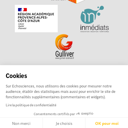
Echosciences Sud Provence-Alpes-Côte d'Azur est à
Cookies
l'initiative de la Région Sud et de la Délégation régionale
Sur Echosciences, nous utilisons des cookies pour mesurer notre
académique pour la Recherche et l'Innovation Provence-
audience, établir des statistiques mais aussi pour enrichir le site de
Alpes-Côte d'Azur. La plateforme est mise en oeuvre pour
fonctionnalités supplémentaires (commentaires et widgets).
vous par
Gulliver
Lire la politique de confidentialité
Consentements certifiés par
Mentions légales
|
Politique de confidentialité
|
CGU
|
Ligne éditoriale
Non merci
Je choisis
OK pour moi