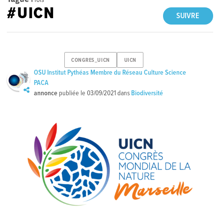
#UICN
SUIVRE
CONGRES_UICN
UICN
OSU Institut Pythéas Membre du Réseau Culture Science
PACA
annonce
publiée le
03/09/2021
dans
Biodiversité