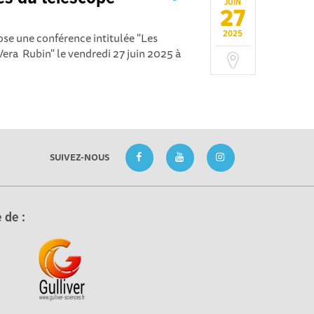
JUIN
27
2025
 une conférence intitulée "Les
era Rubin" le vendredi 27 juin 2025 à
SUIVEZ-NOUS
 de :