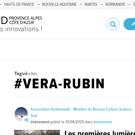
HAUTS-DE-FRANCE
NOUVELLE-AQUITAINE
NANTES
NORMANDIE
Tagué
1
fois
#VERA-RUBIN
Association Andromede - Membre du Réseau Culture Science
Sud
événement
publié le
03/06/2025
dans
Astronomie
Les premières lumièr