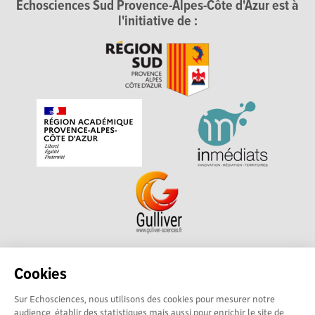
Echosciences Sud Provence-Alpes-Côte d'Azur est à
l'initiative de :
Echosciences Sud Provence-Alpes-Côte d'Azur est à
Cookies
l'initiative de la Région Sud et de la Délégation régionale
Sur Echosciences, nous utilisons des cookies pour mesurer notre
académique pour la Recherche et l'Innovation Provence-
audience, établir des statistiques mais aussi pour enrichir le site de