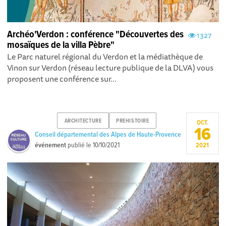
Archéo'Verdon : conférence "Découvertes des
1327
mosaïques de la villa Pèbre"
Le Parc naturel régional du Verdon et la médiathèque de
Vinon sur Verdon (réseau lecture publique de la DLVA) vous
proposent une conférence sur...
ARCHITECTURE
PREHISTOIRE
OCT.
16
Conseil départemental des Alpes de Haute-Provence
événement
publié le
10/10/2021
2021