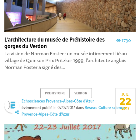
L'architecture du musée de Préhistoire des
1730
gorges du Verdon
La vision de Norman Foster : un musée intimement lié au
village de Quinson Prix Pritzker 1999, l’architecte anglais
Norman Foster a signé des...
PREHISTOIRE
VERDON
JUIL.
22
Echosciences Provence-Alpes-Côte d'Azur
événement
publié le
07/07/2017
dans
Réseau Culture science
2017
Provence-Alpes-Côte d'Azur