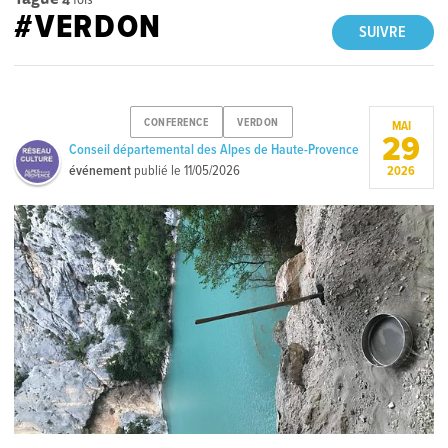
#VERDON
SUIVRE
CONFERENCE
VERDON
MAI
29
Conseil départemental des Alpes de Haute-Provence
événement
publié le
11/05/2026
2026