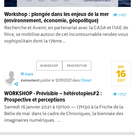
Workshop : plongée dans les enjeux de la mer
1167
(environnement, économie, géopolitque)
Recherche et Avenir, en partenariat avec la CASA et l’IAE de
Nice, se mobilise autour de cet incontournable rendez-vous
sophipolitain dont la 17ème...
WORKSHOP
PROSPECTIVE
JAN.
16
M-topia
événement
publié le
12/01/2021
dans
Climat
2021
WORKSHOP - Prévisible – hétérotopies#2 :
1757
Prospective et perceptions
Samedi 16 janvier 2021 à 15H00 — 17H30 à la Friche de la
Belle de mai dans le cadre de Chroniques, la biennale des
imaginaires numériques . ...