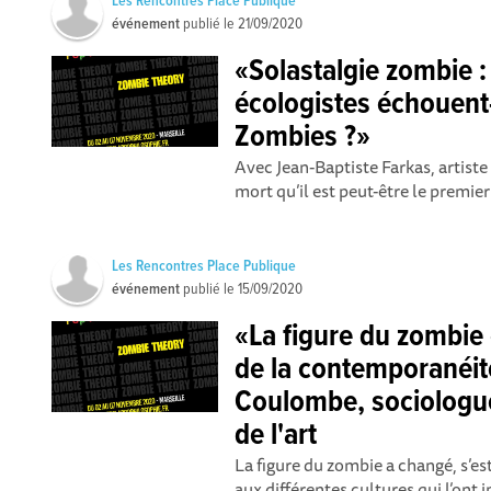
Les Rencontres Place Publique
événement
publié le
21/09/2020
«Solastalgie zombie :
écologistes échouent-
Zombies ?»
Avec Jean-Baptiste Farkas, artiste 
mort qu’il est peut-être le premier
Les Rencontres Place Publique
événement
publié le
15/09/2020
«La figure du zomb
de la contemporanéi
Coulombe, sociologue,
de l'art
La figure du zombie a changé, s’es
aux différentes cultures qui l’ont i