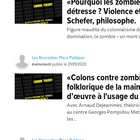
«Pourquoi les zombi
détresse ? Violence et
Schefer, philosophe.
Figure maudite du colonialisme do
domination, le zombie – un mort-viv
Les Rencontres Place Publique
événement
publié le
21/09/2020
«Colons contre zombie
folklorique de la main
d’œuvre à l'usage du 
Avec Arnaud Dejeammes, théoricie
au centre Georges Pompidou Metz.
les...