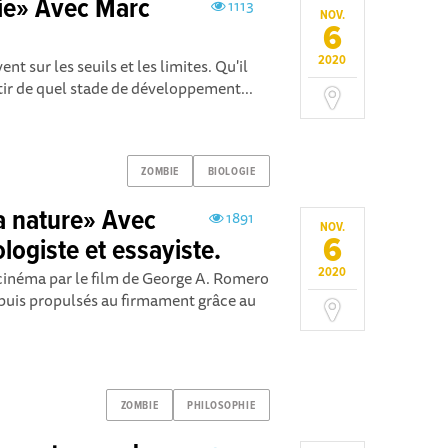
ie» Avec Marc
1113
NOV.
6
2020
nt sur les seuils et les limites. Qu'il
rtir de quel stade de développement...
ZOMBIE
BIOLOGIE
a nature» Avec
1891
NOV.
6
logiste et essayiste.
2020
cinéma par le film de George A. Romero
 puis propulsés au firmament grâce au
ZOMBIE
PHILOSOPHIE