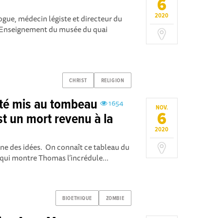
6
2020
ogue, médecin légiste et directeur du
l’Enseignement du musée du quai
CHRIST
RELIGION
 été mis au tombeau
1654
NOV.
6
t un mort revenu à la
2020
nne des idées. On connaît ce tableau du
 qui montre Thomas l’incrédule...
BIOETHIQUE
ZOMBIE