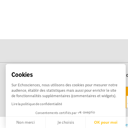
Cookies
Echo
Sur Echosciences, nous utilisons des cookies pour mesurer notre
audience, établir des statistiques mais aussi pour enrichir le site
de fonctionnalités supplémentaires (commentaires et widgets).
Lire la politique de confidentialité
Consentements certifiés par
Non merci
Je choisis
OK pour moi
Echosciences Sud Provence-Alpes-Côte d'Azur est 