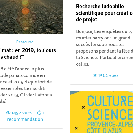
Recherche ludophile
scientifique pour créati
de projet
Bonjour, Les enquêtes du t
murder party ont un grand
Ressource
succès lorsque nous les
imat : en 2019, toujours
proposons pendant la fête 
us chaud ?"
la Science. Particulièremen
celles...
8 a été l'année la plus
ude jamais connue en
1562 vues
nce et 2019 risque fort de
 ressembler. Le mardi 8
vier 2019, Olivier Lafont a
lié...
1492 vues
1
recommandation