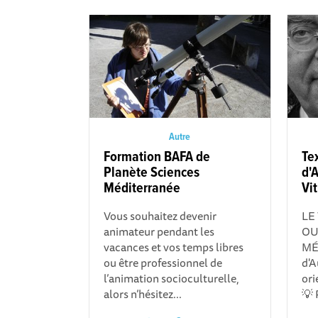
Autre
Formation BAFA de
Te
Planète Sciences
d'
Méditerranée
Vit
Vous souhaitez devenir
LE
animateur pendant les
OU
vacances et vos temps libres
MÉ
ou être professionnel de
d'A
l’animation socioculturelle,
ori
alors n’hésitez...
💡 