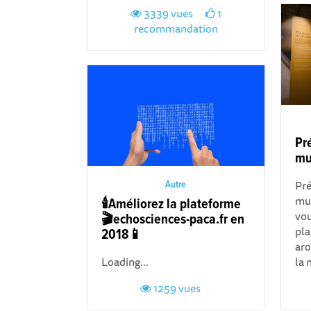
3339 vues
1
recommandation
Pr
mu
Pré
Autre
mu
🕯️Améliorez la plateforme
vou
🎬echosciences-paca.fr en
pla
2018📱
aro
Loading...
la 
1259 vues