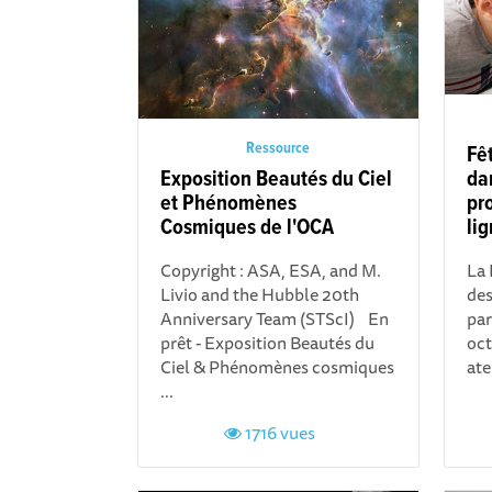
Ressource
Fê
Exposition Beautés du Ciel
dan
et Phénomènes
pr
Cosmiques de l'OCA
li
Copyright : ASA, ESA, and M.
La 
Livio and the Hubble 20th
des
Anniversary Team (STScI) En
par
prêt - Exposition Beautés du
oct
Ciel & Phénomènes cosmiques
ate
...
1716 vues