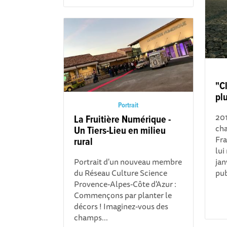
"Cl
pl
Portrait
201
La Fruitière Numérique -
cha
Un Tiers-Lieu en milieu
Fra
rural
lui
Portrait d'un nouveau membre
jan
du Réseau Culture Science
pub
Provence-Alpes-Côte d'Azur :
Commençons par planter le
décors ! Imaginez-vous des
champs...