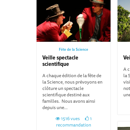
Fête de la Science
Veille spectacle
Ve
scientifique
A c
A chaque édition de la fête de
la 
la Science, nous prévoyons en
vis
clôture un spectacle
not
scientifique destiné aux
une
familles. Nous avons ainsi
depuis une...
1516 vues
1
recommandation