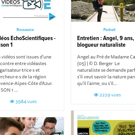
Ressource
Portrait
déos EchoScientifiques -
Entretien : Angel, 9 ans,
ison 1
blogueur naturaliste
 vidéos sont issues d'une
Angel au Pré de Madame Ca
contre entre vidéastes
(05) | © D. Berger Le
garisateur·trice·s et
naturaliste se demande parf
rcheur·e·s de la région
s'il veut savoir la nature par
vence-Alpes-Côte d'Azur.
qu'il l'aime, ou s'il...
SON 1 ...
2229 vues
3984 vues