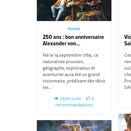
Portrait
250 ans : bon anniversaire
Vi
Alexander von...
Sa
Né le 14 septembre 1769, ce
Ces
naturaliste prussien,
ren
géographe, explorateur et
vul
aventurier aura été un grand
che
visionnaire, prédisant dès 1800
Pro
les...
SAI
2500 vues
2
recommandations