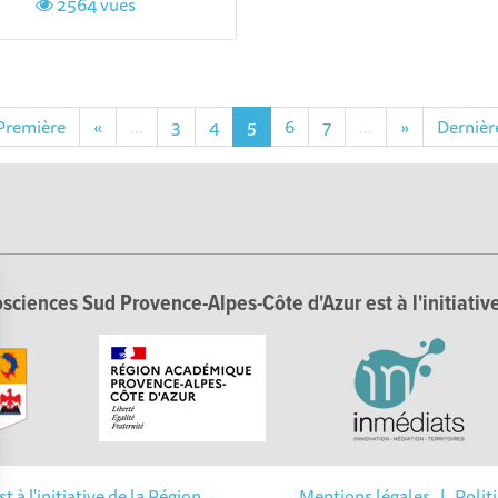
2564 vues
Première
«
…
3
4
5
6
7
…
»
Dernièr
sciences Sud Provence-Alpes-Côte d'Azur est à l'initiative
à l'initiative de la Région
Mentions légales
|
Polit