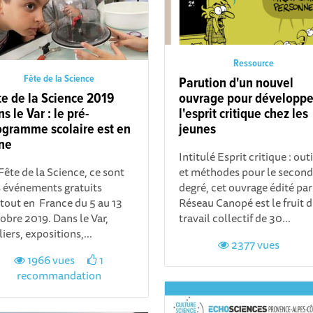
Ressource
Fête de la Science
Parution d'un nouvel
te de la Science 2019
ouvrage pour développe
s le Var : le pré-
l'esprit critique chez les
ogramme scolaire est en
jeunes
gne
Intitulé Esprit critique : outi
Fête de la Science, ce sont
et méthodes pour le second
 événements gratuits
degré, cet ouvrage édité par
tout en France du 5 au 13
Réseau Canopé est le fruit 
obre 2019. Dans le Var,
travail collectif de 30...
liers, expositions,...
2377 vues
1966 vues
1
recommandation