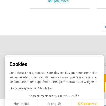
1906 vues
Cookies
Echo
Sur Echosciences, nous utilisons des cookies pour mesurer notre
audience, établir des statistiques mais aussi pour enrichir le site
de fonctionnalités supplémentaires (commentaires et widgets).
Lire la politique de confidentialité
Consentements certifiés par
Non merci
Je choisis
OK pour moi
Echosciences Sud Provence-Alpes-Côte d'Azur est 