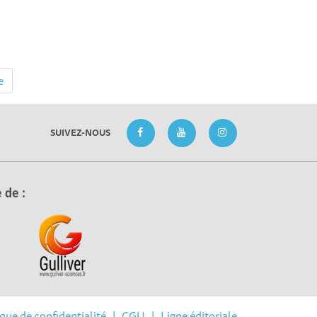
e
SUIVEZ-NOUS
 de :
ique de confidentialité
|
CGU
|
Ligne éditoriale