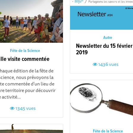
Autre
Newsletter du 15 février
Fête de la Science
2019
ille visite commentée
1436 vues
haque édition de la fête de
Science, nous prévoyons la
ite commentée d'un lieu de
re territoire pour découvrir
 activité...
1345 vues
Fête de la Science