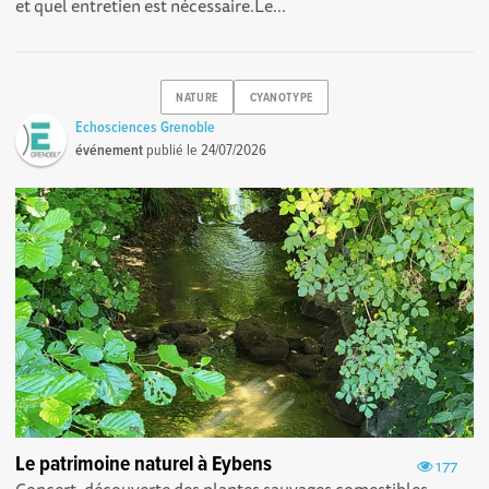
et quel entretien est nécessaire.Le...
NATURE
CYANOTYPE
Echosciences Grenoble
événement
publié le
24/07/2026
Le patrimoine naturel à Eybens
177
Concert, découverte des plantes sauvages comestibles,