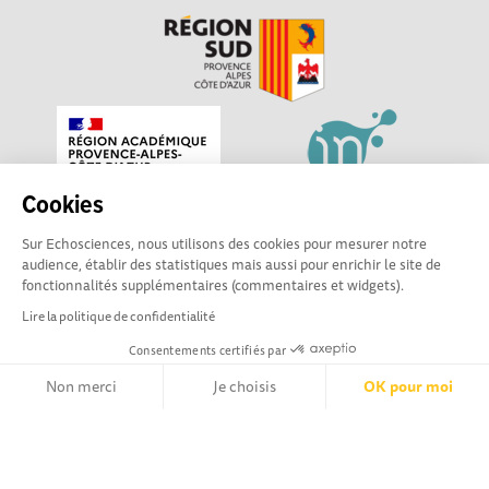
Cookies
Sur Echosciences, nous utilisons des cookies pour mesurer notre
audience, établir des statistiques mais aussi pour enrichir le site de
fonctionnalités supplémentaires (commentaires et widgets).
Lire la politique de confidentialité
Consentements certifiés par
Echosciences Sud Provence-Alpes-Côte d'Azur est à
Non merci
Je choisis
OK pour moi
l'initiative de la Région Sud et de la Délégation régionale
académique pour la Recherche et l'Innovation Provence-
Axeptio consent
Plateforme de Gestion du Consentement : Personnalisez vos Opt
Alpes-Côte d'Azur. La plateforme est mise en oeuvre pour
vous par
Gulliver
Notre plateforme vous permet d'adapter et de gérer vos paramètr