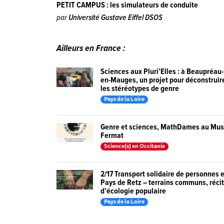
PETIT CAMPUS : les simulateurs de conduite
par
Université Gustave Eiffel DSOS
Ailleurs en France :
Sciences aux Pluri’Elles : à Beaupréau-
en-Mauges, un projet pour déconstruir
les stéréotypes de genre
Pays de la Loire
Genre et sciences, MathDames au Mu
Fermat
Science(s) en Occitanie
2/17 Transport solidaire de personnes 
Pays de Retz – terrains communs, réci
d’écologie populaire
Pays de la Loire