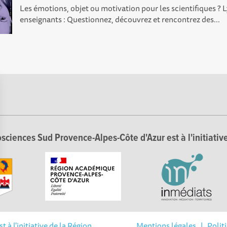
Les émotions, objet ou motivation pour les scientifiques ? L
enseignants : Questionnez, découvrez et rencontrez des...
sciences Sud Provence-Alpes-Côte d'Azur est à l'initiative
Options
tres de confidentialité, en garantissant la conformité avec les 
à l'initiative de la Région
Mentions légales
|
Polit