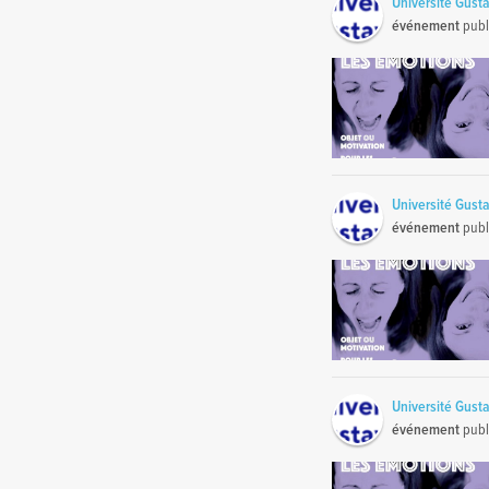
Université Gust
événement
publ
Université Gust
événement
publ
Université Gust
événement
publ