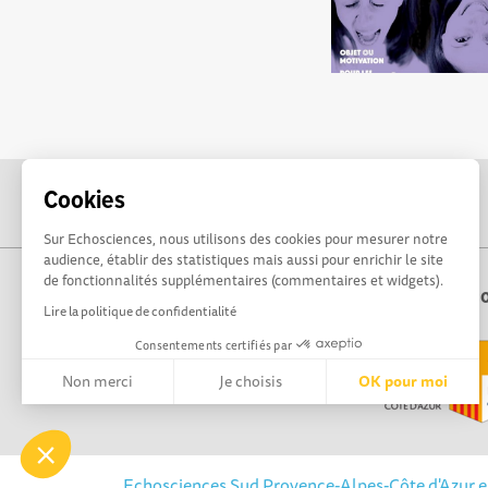
Cookies
Sur Echosciences, nous utilisons des cookies pour mesurer notre
audience, établir des statistiques mais aussi pour enrichir le site
de fonctionnalités supplémentaires (commentaires et widgets).
Echo
Lire la politique de confidentialité
Consentements certifiés par
Non merci
Je choisis
OK pour moi
Axeptio consent
Plateforme de Gestion du Consentement : Personnalisez vos 
Notre plateforme vous permet d'adapter et de gérer vos paramè
Echosciences Sud Provence-Alpes-Côte d'Azur est 