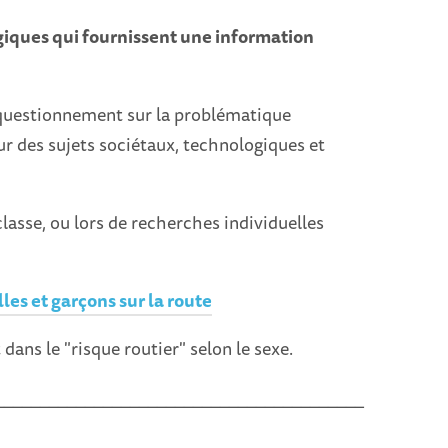
ogiques qui fournissent une information
n questionnement sur la problématique
r des sujets sociétaux, technologiques et
classe, ou lors de recherches individuelles
lles et garçons sur la route
ns le "risque routier" selon le sexe.
_________________________________________