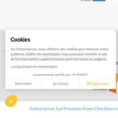
Cookies
Sur Echosciences, nous utilisons des cookies pour mesurer notre
audience, établir des statistiques mais aussi pour enrichir le site
de fonctionnalités supplémentaires (commentaires et widgets).
Echo
Lire la politique de confidentialité
Consentements certifiés par
Non merci
Je choisis
OK pour moi
Axeptio consent
Plateforme de Gestion du Consentement : Personnalisez vos 
Notre plateforme vous permet d'adapter et de gérer vos paramè
Echosciences Sud Provence-Alpes-Côte d'Azur est 
Sud et de la Délégation régionale académique po