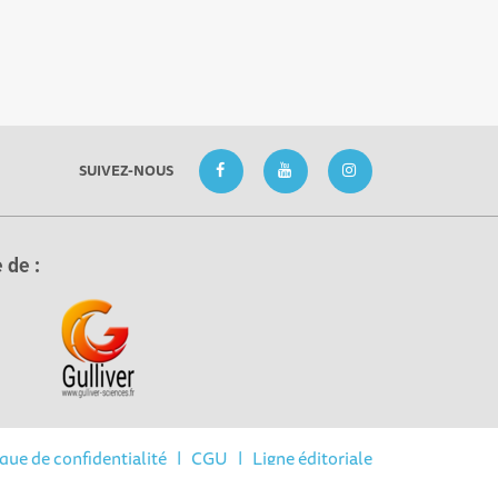
SUIVEZ-NOUS
 de :
réglementations. Personnalisez vos préférences pour contrôler la
ique de confidentialité
|
CGU
|
Ligne éditoriale