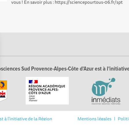
vous ! En savoir plus : https://sciencepourtous-06.fr/spt
sciences Sud Provence-Alpes-Côte d'Azur est à l'initiative
Options
tres de confidentialité, en garantissant la conformité avec les 
à l'initiative de la Région
Mentions légales
|
Polit
ur la Recherche et