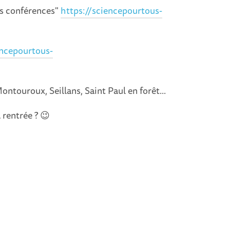
es conférences"
https://sciencepourtous-
encepourtous-
ntouroux, Seillans, Saint Paul en forêt...
a rentrée ? 😉