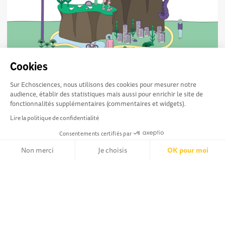
Cookies
Films d'animation autour de la lutte contre le
1633
Sur Echosciences, nous utilisons des cookies pour mesurer notre
dérèglement climatique
audience, établir des statistiques mais aussi pour enrichir le site de
Des étudiants mobilisés sur les enjeux du changement
fonctionnalités supplémentaires (commentaires et widgets).
climatique 🎥 Le GREC-SUD renouvelle sa collaboration
Lire la politique de confidentialité
avec l’École Supérieure de Design...
Consentements certifiés par
Non merci
Je choisis
OK pour moi
Axeptio consent
Plateforme de Gestion du Consentement : Personnalisez vos Opt
Echosciences Sud
Conditions Générales d'utilisation
Notre plateforme vous permet d'adapter et de gérer vos paramètr
Provence-Alpes-Côte
d'Azur est à l'initiative de la Région Sud et de la Délégation
régionale académique pour la Recherche et l'Innovation