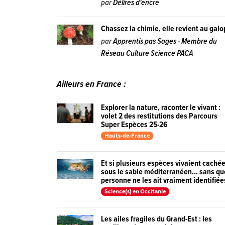
par
Délires d'encre
Chassez la chimie, elle revient au gal
par
Apprentis pas Sages - Membre du
Réseau Culture Science PACA
Ailleurs en France :
Explorer la nature, raconter le vivant :
volet 2 des restitutions des Parcours
Super Espèces 25-26
Hauts-de-France
Et si plusieurs espèces vivaient caché
sous le sable méditerranéen… sans qu
personne ne les ait vraiment identifiée
Science(s) en Occitanie
Les ailes fragiles du Grand-Est : les