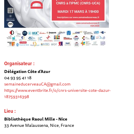
Organisateur :
Délégation Côte d'Azur
04 93 95 41 18
semaineducerveauCA@gmail.com
https://www.eventbrite.fr/o/cnrs-universite-cote-dazur-
18759316398
Lieu :
Bibliothèque Raoul Mille - Nice
33 Avenue Malaussena, Nice, France