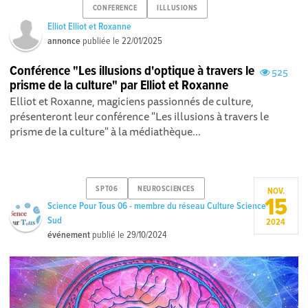
CONFERENCE
ILLLUSIONS
Elliot Elliot et Roxanne
annonce
publiée le
22/01/2025
Conférence "Les illusions d'optique à travers le
525
prisme de la culture" par Elliot et Roxanne
Elliot et Roxanne, magiciens passionnés de culture,
présenteront leur conférence "Les illusions à travers le
prisme de la culture" à la médiathèque...
SPT06
NEUROSCIENCES
NOV.
15
Science Pour Tous 06 - membre du réseau Culture Science
Sud
2024
événement
publié le
29/10/2024