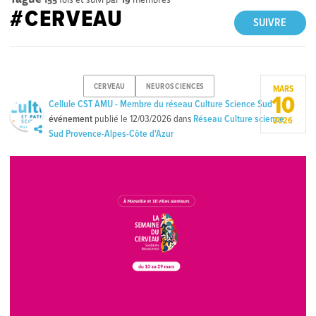
#CERVEAU
SUIVRE
CERVEAU
NEUROSCIENCES
MARS
10
Cellule CST AMU - Membre du réseau Culture Science Sud
événement
publié le
12/03/2026
dans
Réseau Culture science
2026
Sud Provence-Alpes-Côte d'Azur