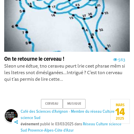
On te retourne le cerveau !
563
Sleon une édtue, tno ceraveu peurt lrie ceet phsrae mêm si
les ltetres snot dméslganées…Intrigué ? C’est ton cerveau
qui t’as permis de lire cette...
CERVEAU
MUSIQUE
MARS
14
Café des Sciences d'Avignon - Membre du réseau Culture
science Sud
2025
événement
publié le
03/03/2025
dans
Réseau Culture science
Sud Provence-Alpes-Côte d'Azur