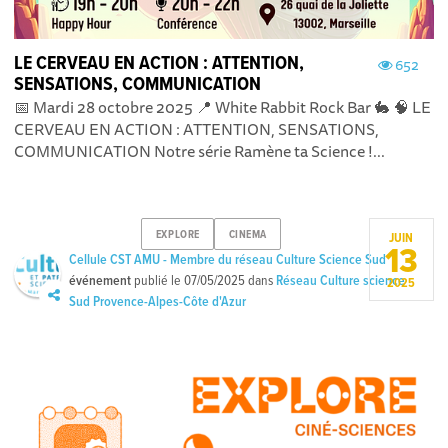
LE CERVEAU EN ACTION : ATTENTION,
652
SENSATIONS, COMMUNICATION
📅 Mardi 28 octobre 2025 📍 White Rabbit Rock Bar 🐇 🧠 LE
CERVEAU EN ACTION : ATTENTION, SENSATIONS,
COMMUNICATION Notre série Ramène ta Science !...
EXPLORE
CINEMA
JUIN
13
Cellule CST AMU - Membre du réseau Culture Science Sud
événement
publié le
07/05/2025
dans
Réseau Culture science
2025
Sud Provence-Alpes-Côte d'Azur