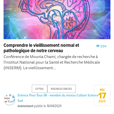
Comprendre le vieillissement normal et
594
pathologique de notre cerveau
Conférence de Mounia Chami, chargée de recherche à
l’Institut National pour la Santé et Recherche Médicale
(INSERM). Le vieillissement...
SPT06
NEUROSCIENCES
MAI
17
Science Pour Tous 06 - membre du réseau Culture Science
Sud
2024
événement
publié le
16/04/2024