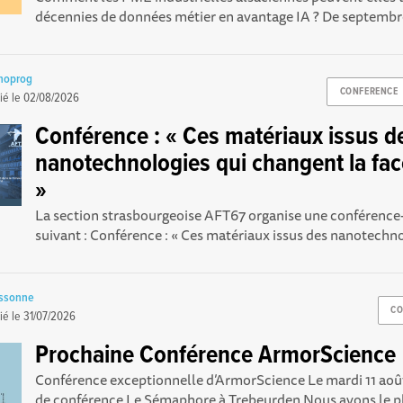
décennies de données métier en avantage IA ? De septembr
noprog
CONFERENCE
ié le
02/08/2026
Conférence : « Ces matériaux issus d
nanotechnologies qui changent la fa
»
La section strasbourgeoise AFT67 organise une conférence
suivant : Conférence : « Ces matériaux issus des nanotechnol
ussonne
CO
ié le
31/07/2026
Prochaine Conférence ArmorScience
Conférence exceptionnelle d’ArmorScience Le mardi 11 août
de conférence Le Sémaphore à Trebeurden Nous avons le pla