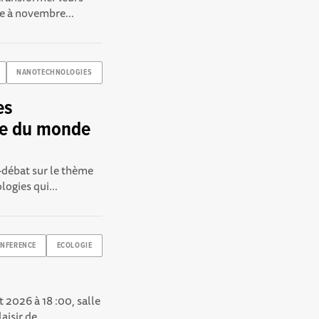
e à novembre...
NANOTECHNOLOGIES
es
ce du monde
-débat sur le thème
ogies qui...
NFERENCE
ECOLOGIE
 2026 à 18 :00, salle
isir de...