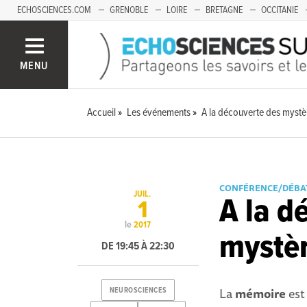
ECHOSCIENCES.COM
GRENOBLE
LOIRE
BRETAGNE
OCCITANIE
FRANCHE-COMTÉ
MENU
Accueil
Les événements
A la découverte des mystè
CONFÉRENCE/DÉBA
JUIL.
A la d
1
le
2017
mystèr
DE 19:45 À 22:30
La
mémoire
est 
NEUROSCIENCES