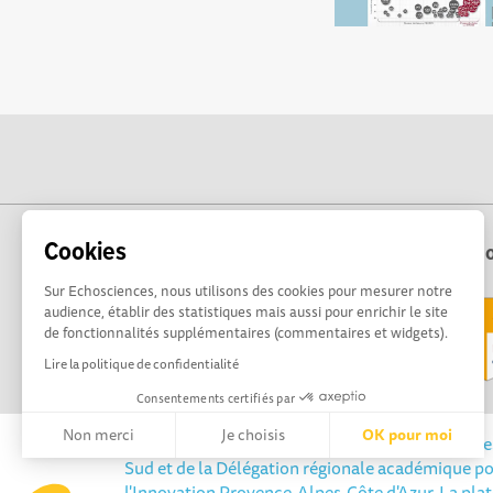
Cookies
Echo
Sur Echosciences, nous utilisons des cookies pour mesurer notre
audience, établir des statistiques mais aussi pour enrichir le site
de fonctionnalités supplémentaires (commentaires et widgets).
Lire la politique de confidentialité
Consentements certifiés par
Non merci
Je choisis
OK pour moi
Echosciences Sud Provence-Alpes-Côte d'Azur est 
Sud et de la Délégation régionale académique po
Axeptio consent
Plateforme de Gestion du Consentement : Personnalisez vos 
l'Innovation Provence-Alpes-Côte d'Azur. La pla