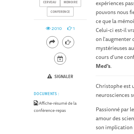
expériences pass
CERVEAU
MEMOIRE
pouvons nous fie
CONFERENCE
ce que la mémoir
2010
1
Celui-ci est-il 
on l’augmenter o
mystérieuses au
cours d'une con
Med's
.
SIGNALER
Christophe est 
neurosciences s
DOCUMENTS :
Affiche-résumé de la
Passionné par le
conférence-repas
amour des scienc
son implication