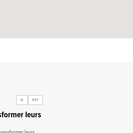
IA
IESF
former leurs
transformer leurs