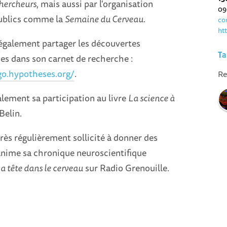
hercheurs
, mais aussi par l'organisation
09
ublics comme la
Semaine du Cerveau
.
co
ht
 également partager les découvertes
Ta
es dans son carnet de recherche :
go.hypotheses.org/
.
Re
lement sa participation au livre
La science à
Belin.
rès régulièrement sollicité à donner des
anime sa chronique neuroscientifique
a tête dans le cerveau
sur Radio Grenouille.