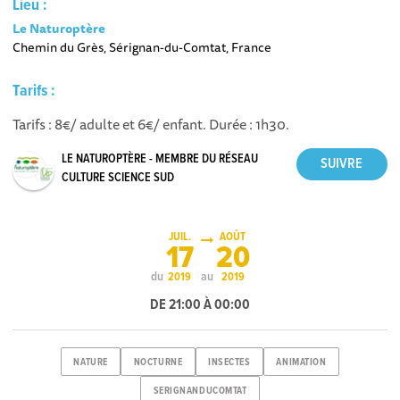
Lieu :
Le Naturoptère
Chemin du Grès, Sérignan-du-Comtat, France
Tarifs :
Tarifs : 8€/ adulte et 6€/ enfant. Durée : 1h30​.
LE NATUROPTÈRE - MEMBRE DU RÉSEAU
CULTURE SCIENCE SUD
JUIL.
AOÛT
17
20
du
au
2019
2019
DE 21:00 À 00:00
NATURE
NOCTURNE
INSECTES
ANIMATION
SERIGNANDUCOMTAT