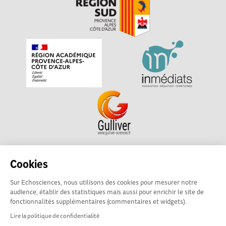
Echosciences Sud Provence-Alpes-Côte d'Azur est à
Cookies
l'initiative de la Région Sud et de la Délégation régionale
Sur Echosciences, nous utilisons des cookies pour mesurer notre
académique pour la Recherche et l'Innovation Provence-
audience, établir des statistiques mais aussi pour enrichir le site de
Alpes-Côte d'Azur. La plateforme est mise en oeuvre pour
fonctionnalités supplémentaires (commentaires et widgets).
vous par
Gulliver
Lire la politique de confidentialité