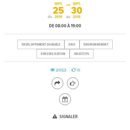
SEPT.
SEPT.
25
30
du
au
2019
2019
DE 08:00 À 19:00
DEVELOPPEMENT-DURABLE
ONU
ENVIRONNEMENT
SENSIBILISATION
OBJECTIFS
2052
0
SIGNALER