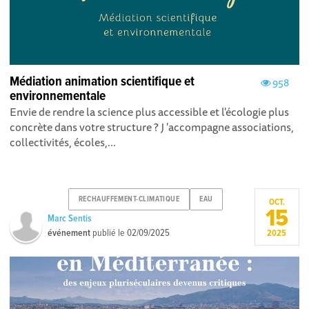
Médiation animation scientifique et
958
environnementale
Envie de rendre la science plus accessible et l'écologie plus
concrète dans votre structure ? J 'accompagne associations,
collectivités, écoles,...
RECHAUFFEMENT-CLIMATIQUE
EAU
OCT.
15
Marc Sentis
événement
publié le
02/09/2025
2025