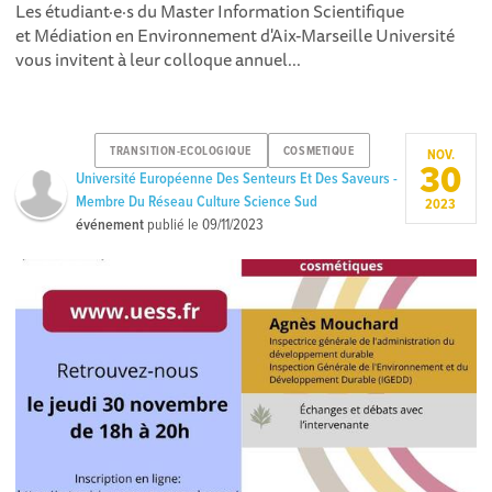
Les étudiant·e·s du Master Information Scientifique
et Médiation en Environnement d'Aix-Marseille Université
vous invitent à leur colloque annuel...
TRANSITION-ECOLOGIQUE
COSMETIQUE
NOV.
30
Université Européenne Des Senteurs Et Des Saveurs -
Membre Du Réseau Culture Science Sud
2023
événement
publié le
09/11/2023