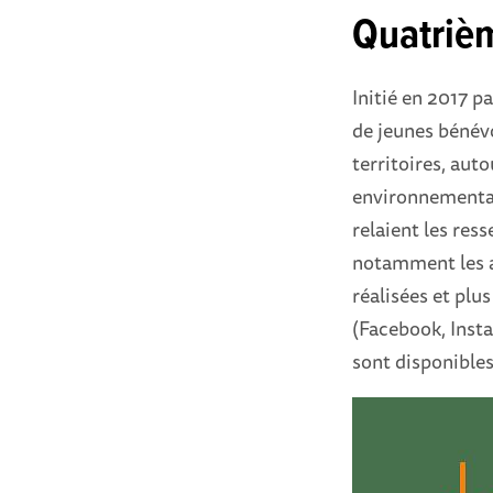
Quatrièm
Initié en 2017 p
de jeunes bénévo
territoires, aut
environnementale
relaient les res
notamment les a
réalisées et plu
(Facebook, Inst
sont disponible