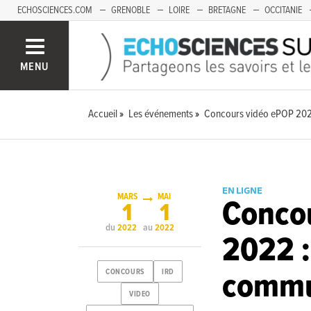
ECHOSCIENCES.COM
GRENOBLE
LOIRE
BRETAGNE
OCCITANIE
FRANCHE-COMTÉ
MENU
Accueil
Les événements
Concours vidéo ePOP 2022
EN LIGNE
MARS
MAI
Conco
1
1
du
au
2022
2022
2022 :
commu
CONCOURS
IRD
VIDEO