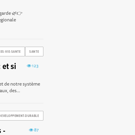
lgarde 🌿👉
égionale
ES-VIE-SANTE
SANTE
et si
123
et de notre système
aux, des...
DEVELOPPEMENT-DURABLE
 -
87