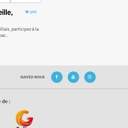
ille,
966
lais, participez à la
ar...
SUIVEZ-NOUS
 de :