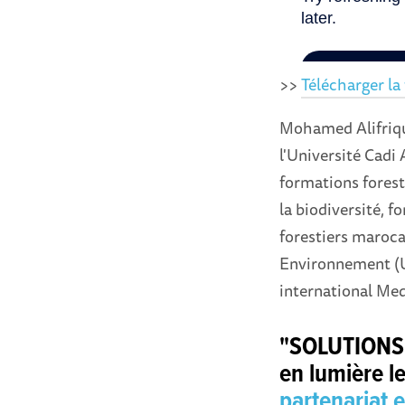
>>
Télécharger l
Mohamed Alifriqui
l'Université Cadi
formations foresti
la biodiversité, 
forestiers maroca
Environnement (U
international Med
"SOLUTIONS",
en lumière l
partenariat e