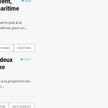
vent,
628
maritime
articipez à la
atives pour un...
T-OCEANS
SOLUTIONS
 deux
1017
me
z à la projection du
...
TURE
ARTS-SCIENCES