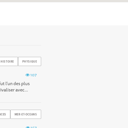
HISTOIRE
PHYSIQUE
107
ut l’un des plus
aliser avec...
NCES
MER-ET-OCEANS
157