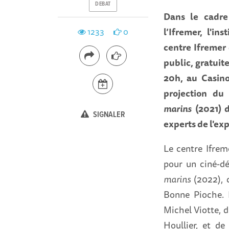
DEBAT
Dans le cadre
l’Ifremer, l'in
1233
0
centre Ifremer
public, gratuite
20h, au Casin
projection du
marins
(2021) d
SIGNALER
experts de l'exp
Le centre Ifre
pour un ciné-d
marins
(2022), d
Bonne Pioche. L
Michel Viotte, d
Houllier, et de