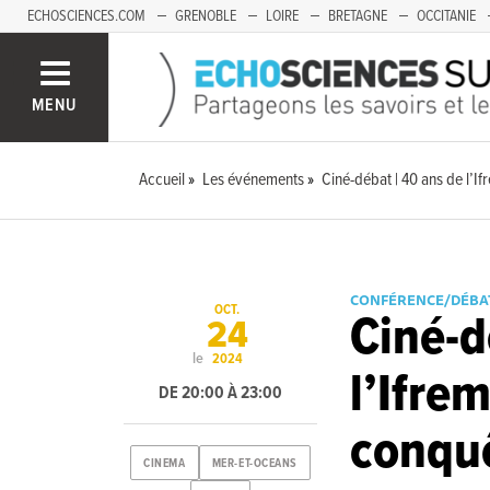
ECHOSCIENCES.COM
GRENOBLE
LOIRE
BRETAGNE
OCCITANIE
FRANCHE-COMTÉ
MENU
Accueil
Les événements
Ciné-débat | 40 ans de l’I
CONFÉRENCE/DÉBA
OCT.
Ciné-d
24
le
2024
l’Ifrem
DE 20:00 À 23:00
conquê
CINEMA
MER-ET-OCEANS