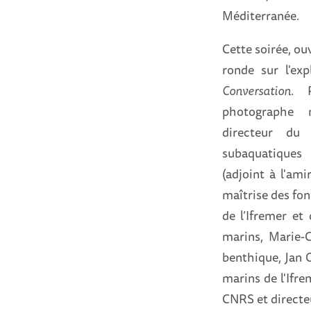
Méditerranée.
Cette soirée, ou
ronde sur l'ex
Conversation
. P
photographe n
directeur du 
subaquatiques
(adjoint à l'am
maîtrise des fon
de l’Ifremer e
marins, Marie-C
benthique, Jan 
marins de l'Ifre
CNRS et directe