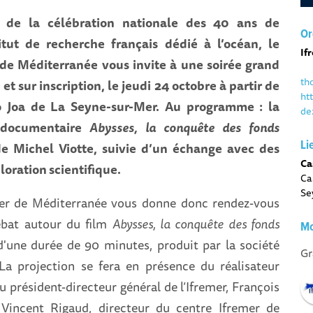
 de la célébration nationale des 40 ans de
Or
stitut de recherche français dédié à l’océan, le
If
 de Méditerranée vous invite à une soirée grand
th
 et sur inscription, le jeudi 24 octobre à partir de
ht
o Joa de La Seyne-sur-Mer. Au programme : la
de
 documentaire
Abysses, la conquête des fonds
Li
e Michel Viotte, suivie d’un échange avec des
Ca
loration scientifique.
Ca
Se
mer de Méditerranée vous donne donc rendez-vous
ébat autour du film
Abysses, la conquête des fonds
Mo
'une durée de 90 minutes, produit par la société
Gr
a projection se fera en présence du réalisateur
u président-directeur général de l’Ifremer, François
 Vincent Rigaud, directeur du centre Ifremer de