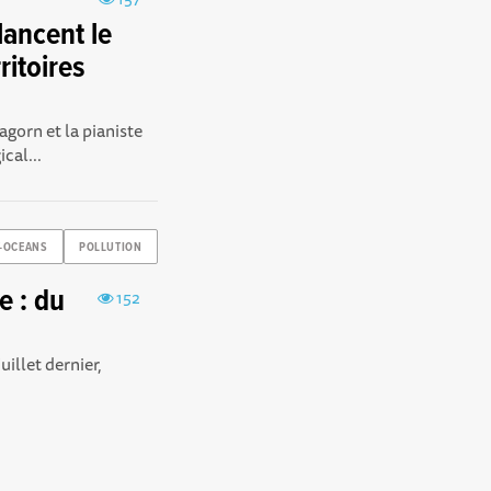
 lancent le
ritoires
agorn et la pianiste
cal...
T-OCEANS
POLLUTION
e : du
152
uillet dernier,