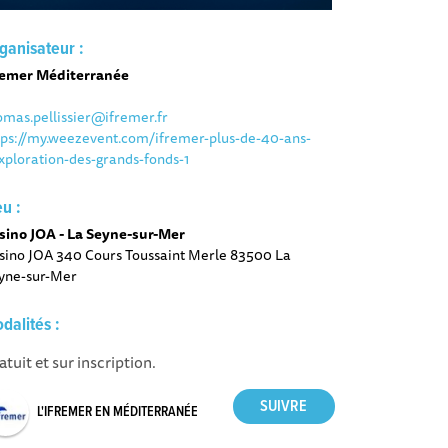
ganisateur :
remer Méditerranée
omas.pellissier@ifremer.fr
tps://my.weezevent.com/ifremer-plus-de-40-ans-
xploration-des-grands-fonds-1
eu :
sino JOA - La Seyne-sur-Mer
sino JOA 340 Cours Toussaint Merle 83500 La
yne-sur-Mer
dalités :
atuit et sur inscription.
L'IFREMER EN MÉDITERRANÉE