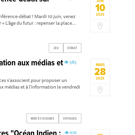
JUIN
10
2025
onférence-débat ! Mardi 10 juin, venez
« L’âge du futur : repenser la place...
JEU
DEBAT
ation aux médias et
385
MARS
28
2025
nces s’associent pour proposer un
 médias et à l’information le vendredi
MER-ET-OCEANS
VOYAGES
es "Océan Indien :
676