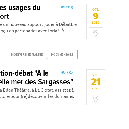
les usages du
1119
OCT.
9
ort
2023
te un nouveau support Jouer à Débattre
nçu en partenariat avec Inria ! À...
BIODIVERSITE-MARINE
DOCUMENTAIRE
ion-débat "À la
882
SEPT.
21
elle mer des Sargasses"
2023
Eden Théâtre, à La Ciotat, assistez à
plore pour (re)découvrir les domaines