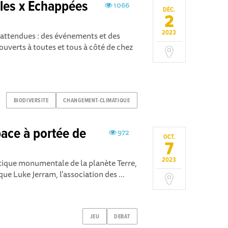
elles x Echappées
1066
DÉC.
2
2023
attendues : des événements et des
ouverts à toutes et tous à côté de chez
BIODIVERSITE
CHANGEMENT-CLIMATIQUE
pace à portée de
972
OCT.
7
2023
stique monumentale de la planète Terre,
ique Luke Jerram, l'association des ...
JEU
DEBAT