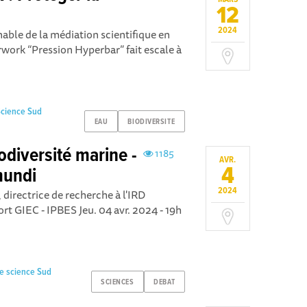
12
2024
able de la médiation scientifique en
rwork “Pression Hyperbar” fait escale à
Science Sud
EAU
BIODIVERSITE
iodiversité marine -
1185
AVR.
4
mundi
2024
 directrice de recherche à l'IRD
t GIEC - IPBES Jeu. 04 avr. 2024 - 19h
e science Sud
SCIENCES
DEBAT