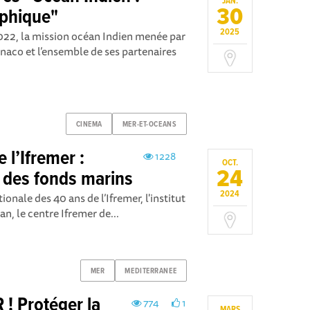
JAN.
30
aphique"
2025
022, la mission océan Indien menée par
naco et l’ensemble de ses partenaires
CINEMA
MER-ET-OCEANS
 l’Ifremer :
1228
OCT.
24
 des fonds marins
2024
ionale des 40 ans de l’Ifremer, l'institut
an, le centre Ifremer de...
MER
MEDITERRANEE
 Protéger la
774
1
MARS