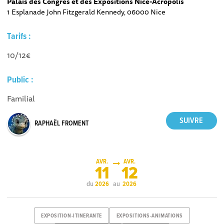
Palais des Congrès et des Expositions Nice-Acropolis
1 Esplanade John Fitzgerald Kennedy, 06000 Nice
Tarifs :
10/12€
Public :
Familial
RAPHAËL FROMENT
AVR.
AVR.
11
12
du
au
2026
2026
EXPOSITION-ITINERANTE
EXPOSITIONS-ANIMATIONS