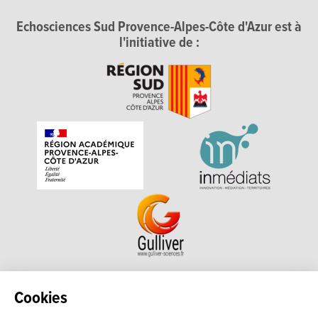
Echosciences Sud Provence-Alpes-Côte d'Azur est à
l'initiative de :
Echosciences Sud Provence-Alpes-Côte d'Azur est à
Cookies
l'initiative de la Région Sud et de la Délégation régionale