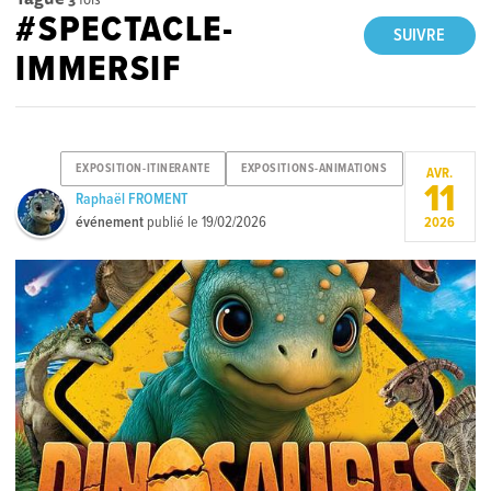
#SPECTACLE-
SUIVRE
IMMERSIF
EXPOSITION-ITINERANTE
EXPOSITIONS-ANIMATIONS
AVR.
11
Raphaël FROMENT
événement
publié le
19/02/2026
2026