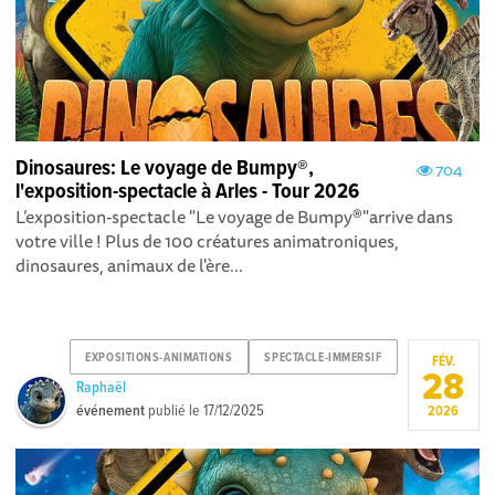
Dinosaures: Le voyage de Bumpy®,
704
l'exposition-spectacle à Arles - Tour 2026
L’exposition-spectacle "Le voyage de Bumpy®"arrive dans
votre ville ! Plus de 100 créatures animatroniques,
dinosaures, animaux de l'ère...
EXPOSITIONS-ANIMATIONS
SPECTACLE-IMMERSIF
FÉV.
28
Raphaël
événement
publié le
17/12/2025
2026