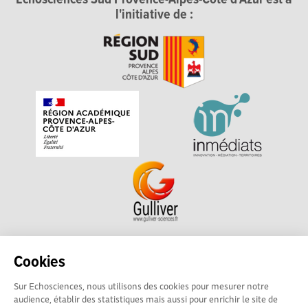
Echosciences Sud Provence-Alpes-Côte d'Azur est à
l'initiative de :
Echosciences Sud Provence-Alpes-Côte d'Azur est à
Cookies
l'initiative de la Région Sud et de la Délégation régionale
Sur Echosciences, nous utilisons des cookies pour mesurer notre
académique pour la Recherche et l'Innovation Provence-
audience, établir des statistiques mais aussi pour enrichir le site de
Alpes-Côte d'Azur. La plateforme est mise en oeuvre pour