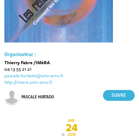
Organisateur :
Thierry Fabre /IMéRA
04 13 55 21 21
pascale.hurtado@univ-amu.fr
http://imera.univ-amu.fr
PASCALE HURTADO
AVR.
24
le
2018