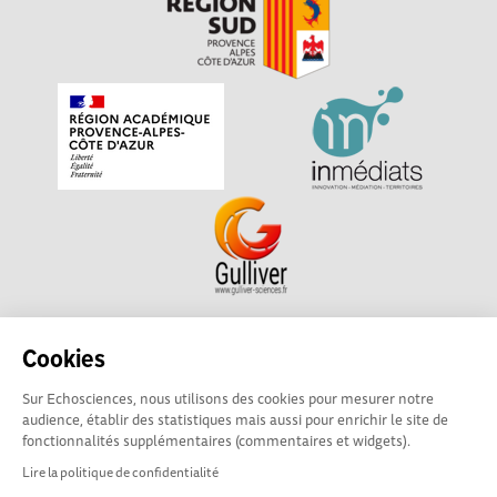
Echosciences Sud Provence-Alpes-Côte d'Azur est à
Cookies
l'initiative de la Région Sud et de la Délégation régionale
Sur Echosciences, nous utilisons des cookies pour mesurer notre
académique pour la Recherche et l'Innovation Provence-
audience, établir des statistiques mais aussi pour enrichir le site de
Alpes-Côte d'Azur. La plateforme est mise en oeuvre pour
fonctionnalités supplémentaires (commentaires et widgets).
vous par
Gulliver
Lire la politique de confidentialité