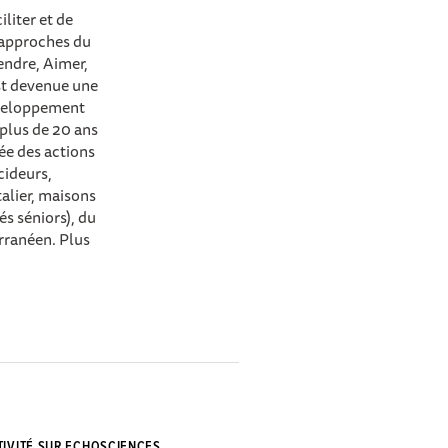
liter et de
d'approches du
rendre, Aimer,
st devenue une
développement
 plus de 20 ans
ée des actions
cideurs,
talier, maisons
és séniors), du
rranéen. Plus
TIVITÉ SUR ECHOSCIENCES