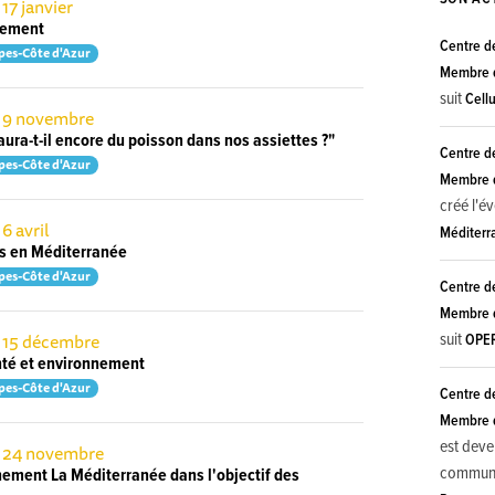
 17 janvier
nement
Centre d
pes-Côte d'Azur
Membre d
suit
Cell
e 9 novembre
ura-t-il encore du poisson dans nos assiettes ?"
Centre d
pes-Côte d'Azur
Membre d
créé l'
 6 avril
Méditerr
s en Méditerranée
pes-Côte d'Azur
Centre d
Membre d
e 15 décembre
suit
OPE
té et environnement
pes-Côte d'Azur
Centre d
Membre d
est deve
e 24 novembre
commun
nement La Méditerranée dans l'objectif des