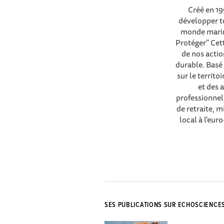
Créé en 19
développer to
monde marin, 
Protéger" Cet
de nos actio
durable. Basé 
sur le territ
et des 
professionnels
de retraite, m
local à l'eu
SES PUBLICATIONS SUR ECHOSCIENCE