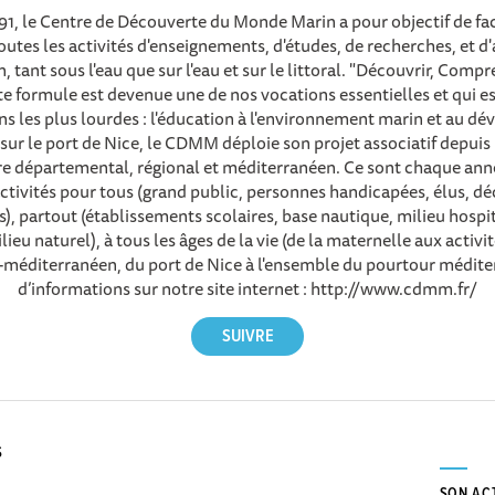
91, le Centre de Découverte du Monde Marin a pour objectif de faci
utes les activités d'enseignements, d'études, de recherches, et 
tant sous l'eau que sur l'eau et sur le littoral. "Découvrir, Comp
te formule est devenue une de nos vocations essentielles et qui e
ns les plus lourdes : l'éducation à l'environnement marin et au 
sur le port de Nice, le CDMM déploie son projet associatif depuis
oire départemental, régional et méditerranéen. Ce sont chaque ann
activités pour tous (grand public, personnes handicapées, élus, dé
), partout (établissements scolaires, base nautique, milieu hospi
ilieu naturel), à tous les âges de la vie (de la maternelle aux activit
ro-méditerranéen, du port de Nice à l'ensemble du pourtour médite
d’informations sur notre site internet : http://www.cdmm.fr/
S
SON AC