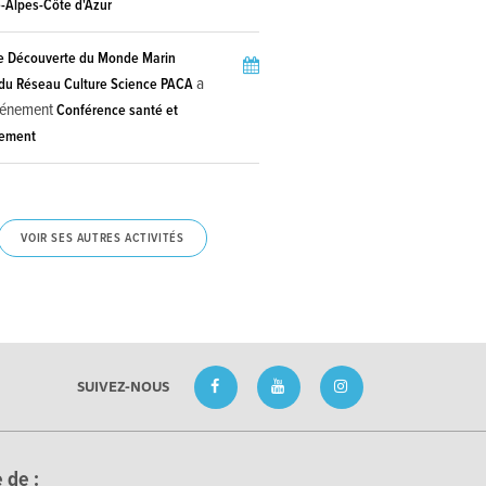
-Alpes-Côte d'Azur
e Découverte du Monde Marin
a
u Réseau Culture Science PACA
événement
Conférence santé et
nement
VOIR SES AUTRES ACTIVITÉS
SUIVEZ-NOUS
 de :