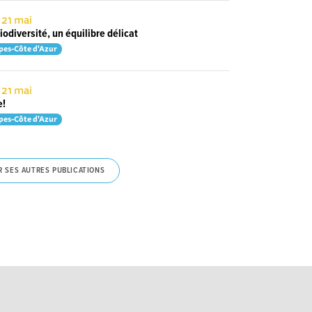
 21 mai
iodiversité, un équilibre délicat
pes-Côte d'Azur
 21 mai
e!
pes-Côte d'Azur
R SES AUTRES PUBLICATIONS