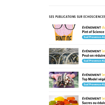
SES PUBLICATIONS SUR ECHOSCIENCE
d
ÉVÉNEMENT
Pint of Scienc
Sud Provence-Al
l
ÉVÉNEMENT
Peut-on réduire
Sud Provence-Al
l
ÉVÉNEMENT
Top Model végé
Sud Provence-Al
le
ÉVÉNEMENT
Sucres ou édulco