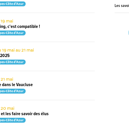
pes-Côte d'Azur
Les savoi
 19 mai
ng, c'est compatible !
pes-Côte d'Azur
 19 mai au 21 mai
e 2025
pes-Côte d'Azur
 21 mai
e dans le Vaucluse
pes-Côte d'Azur
e 20 mai
 et les faire savoir des élus
pes-Côte d'Azur