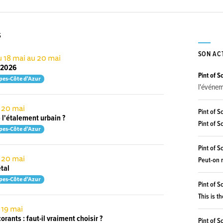
S
SON AC
u 18 mai au 20 mai
e 2026
Pint of 
pes-Côte d'Azur
l'événe
e 20 mai
Pint of 
 l'étalement urbain ?
Pint of S
pes-Côte d'Azur
Pint of 
e 20 mai
Peut-on r
tal
pes-Côte d'Azur
Pint of 
This is th
 19 mai
rants : faut-il vraiment choisir ?
Pint of 