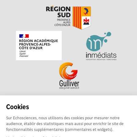
Echosciences Sud Provence-Alpes-Côte d'Azur est à
Cookies
l'initiative de la Région Sud et de la Délégation régionale
Sur Echosciences, nous utilisons des cookies pour mesurer notre
académique pour la Recherche et l'Innovation Provence-
audience, établir des statistiques mais aussi pour enrichir le site de
Alpes-Côte d'Azur. La plateforme est mise en oeuvre pour
fonctionnalités supplémentaires (commentaires et widgets).
vous par
Gulliver