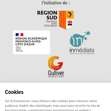
l'initiative de :
Echosciences Sud Provence-Alpes-Côte d'Azur est à
Cookies
l'initiative de la Région Sud et de la Délégation régionale
Sur Echosciences, nous utilisons des cookies pour mesurer notre
académique pour la Recherche et l'Innovation Provence-
audience, établir des statistiques mais aussi pour enrichir le site de
Alpes-Côte d'Azur. La plateforme est mise en oeuvre pour
fonctionnalités supplémentaires (commentaires et widgets).