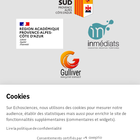
Echosciences Sud Provence-Alpes-Côte d'Azur est à
Cookies
l'initiative de la Région Sud et de la Délégation régionale
Sur Echosciences, nous utilisons des cookies pour mesurer notre
académique pour la Recherche et l'Innovation Provence-
audience, établir des statistiques mais aussi pour enrichir le site de
Alpes-Côte d'Azur. La plateforme est mise en oeuvre pour
fonctionnalités supplémentaires (commentaires et widgets).
vous par
Gulliver
Lire la politique de confidentialité
Consentements certifiés par
Mentions légales
|
Politique de confidentialité
|
CGU