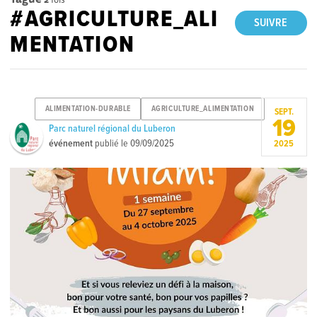
#AGRICULTURE_ALI
SUIVRE
MENTATION
ALIMENTATION-DURABLE
AGRICULTURE_ALIMENTATION
SEPT.
19
Parc naturel régional du Luberon
événement
publié le
09/09/2025
2025