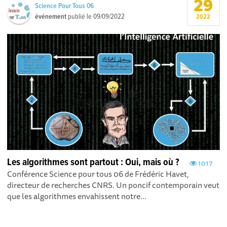
29
Science Pour Tous 06
événement
publié le
09/09/2022
2022
Les algorithmes sont partout : Oui, mais où ?
1017
Conférence Science pour tous 06 de Frédéric Havet,
directeur de recherches CNRS. Un poncif contemporain veut
que les algorithmes envahissent notre...