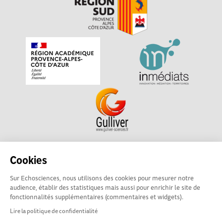
Echosciences Sud Provence-Alpes-Côte d'Azur est à
Cookies
l'initiative de la Région Sud et de la Délégation régionale
Sur Echosciences, nous utilisons des cookies pour mesurer notre
académique pour la Recherche et l'Innovation Provence-
audience, établir des statistiques mais aussi pour enrichir le site de
Alpes-Côte d'Azur. La plateforme est mise en oeuvre pour
fonctionnalités supplémentaires (commentaires et widgets).
vous par
Gulliver
Lire la politique de confidentialité