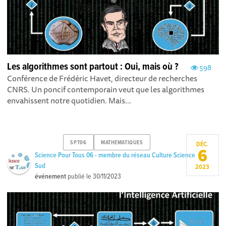
Les algorithmes sont partout : Oui, mais où ?
598
Conférence de Frédéric Havet, directeur de recherches
CNRS. Un poncif contemporain veut que les algorithmes
envahissent notre quotidien. Mais...
SPT06
MATHEMATIQUES
DÉC.
6
Science Pour Tous 06 - membre du réseau Culture Science
Sud
2023
événement
publié le
30/11/2023