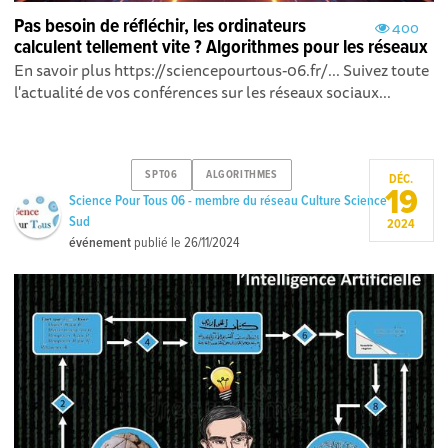
Pas besoin de réfléchir, les ordinateurs
400
calculent tellement vite ? Algorithmes pour les réseaux
En savoir plus https://sciencepourtous-06.fr/... Suivez toute
l'actualité de vos conférences sur les réseaux sociaux...
SPT06
ALGORITHMES
DÉC.
19
Science Pour Tous 06 - membre du réseau Culture Science
Sud
2024
événement
publié le
26/11/2024