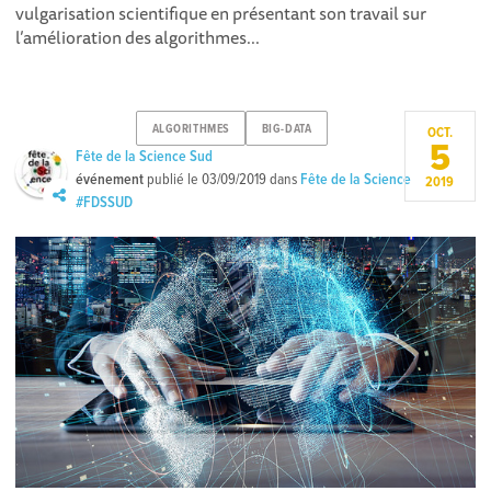
vulgarisation scientifique en présentant son travail sur
l’amélioration des algorithmes...
ALGORITHMES
BIG-DATA
OCT.
5
Fête de la Science Sud
événement
publié le
03/09/2019
dans
Fête de la Science
2019
#FDSSUD