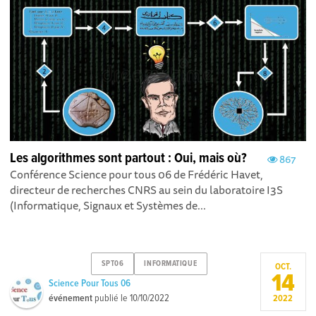
Les algorithmes sont partout : Oui, mais où?
867
Conférence Science pour tous 06 de Frédéric Havet,
directeur de recherches CNRS au sein du laboratoire I3S
(Informatique, Signaux et Systèmes de...
SPT06
INFORMATIQUE
OCT.
14
Science Pour Tous 06
événement
publié le
10/10/2022
2022