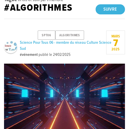
#ALGORITHMES
SUIVRE
SPT06
ALGORITHMES
MARS
7
Science Pour Tous 06 - membre du réseau Culture Science
Sud
2025
événement
publié le
24/02/2025