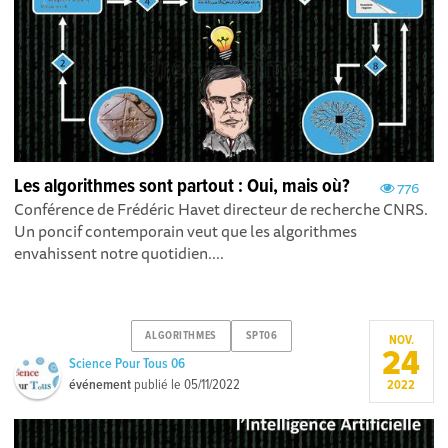
Les algorithmes sont partout : Oui, mais où?
776
Conférence de Frédéric Havet directeur de recherche CNRS.
Un poncif contemporain veut que les algorithmes
envahissent notre quotidien....
ALGORITHMES
SPT06
NOV.
24
Science Pour Tous 06
événement
publié le
05/11/2022
2022