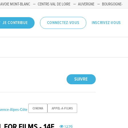
SAVOIE MONT-BLANC
CENTRE-VAL DE LOIRE
AUVERGNE
BOURGOGNE-
INSCRIVEZ-VOUS
JE CONTRIBUE
CONNECTEZ-VOUS
SUIVRE
CINEMA
APPEL-A-FILMS
ovence-Alpes-Côte
L FOR FILMS - 14E
1276