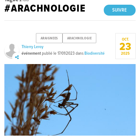
#ARACHNOLOGIE
SUIVRE
ARAIGNEES
ARACHNOLOGIE
OCT.
23
Thierry Leroy
événement
publié le
17/01/2023
dans
Biodiversité
2025