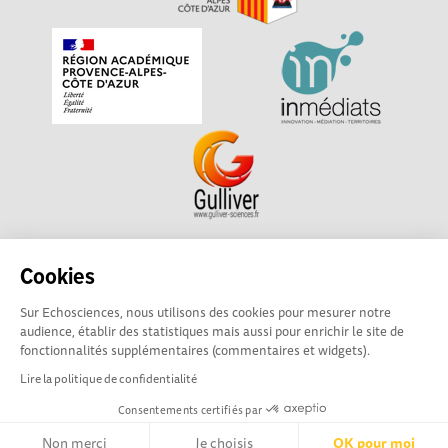
Echosciences Sud Provence-Alpes-Côte d'Azur est à
Cookies
l'initiative de la Région Sud et de la Délégation régionale
Sur Echosciences, nous utilisons des cookies pour mesurer notre
académique pour la Recherche et l'Innovation Provence-
audience, établir des statistiques mais aussi pour enrichir le site de
Alpes-Côte d'Azur. La plateforme est mise en oeuvre pour
fonctionnalités supplémentaires (commentaires et widgets).
vous par
Gulliver
Lire la politique de confidentialité
Consentements certifiés par
Mentions légales
|
Politique de confidentialité
|
CGU
|
Ligne éditoriale
Non merci
Je choisis
OK pour moi