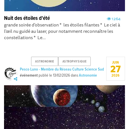
Nuit des étoiles d'été
1264
grande soirée d'observation * les étoiles filantes * Le ciel à
l’œil nu guidé au laser, pour notamment reconnaître les
constellations * Le...
ASTRONOMIE
ASTROPHYSIQUE
JUIN
27
Pesco Luno - Membre du Réseau Culture Science Sud
événement
publié le
13/02/2026
dans
Astronomie
2026