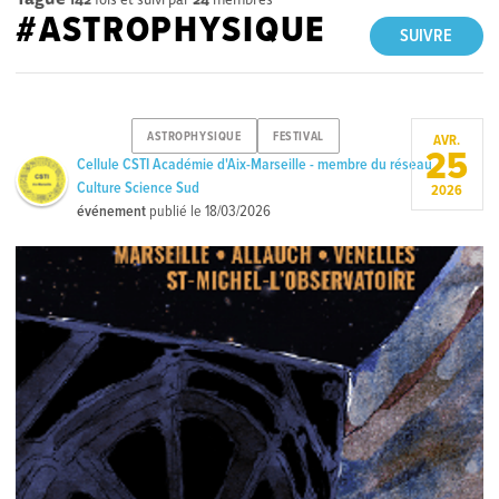
#ASTROPHYSIQUE
SUIVRE
ASTROPHYSIQUE
FESTIVAL
AVR.
25
Cellule CSTI Académie d'Aix-Marseille - membre du réseau
Culture Science Sud
2026
événement
publié le
18/03/2026