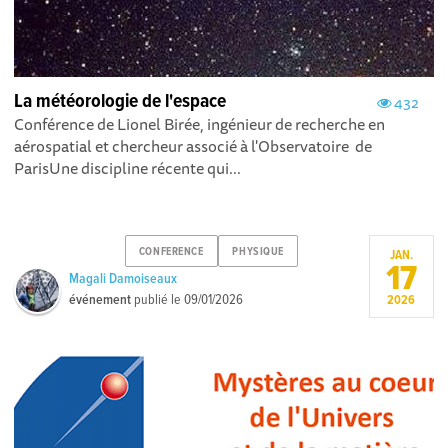
La météorologie de l'espace
432
Conférence de Lionel Birée, ingénieur de recherche en
aérospatial et chercheur associé à l'Observatoire de
Paris Une discipline récente qui...
CONFERENCE
PHYSIQUE
JAN.
17
Magali Damoiseaux
événement
publié le
09/01/2026
2026