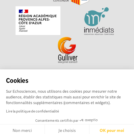
Echosciences Sud Provence-Alpes-Côte d'Azur est à
Cookies
l'initiative de la Région Sud et de la Délégation régionale
Sur Echosciences, nous utilisons des cookies pour mesurer notre
académique pour la Recherche et l'Innovation Provence-
audience, établir des statistiques mais aussi pour enrichir le site de
Alpes-Côte d'Azur. La plateforme est mise en oeuvre pour
fonctionnalités supplémentaires (commentaires et widgets).
vous par
Gulliver
Lire la politique de confidentialité
Consentements certifiés par
Mentions légales
|
Politique de confidentialité
|
CGU
|
Ligne éditoriale
Non merci
Je choisis
OK pour moi