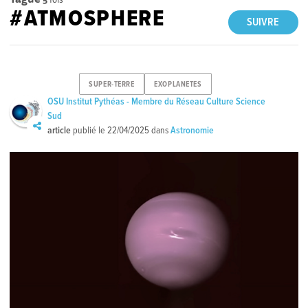
#ATMOSPHERE
SUIVRE
SUPER-TERRE
EXOPLANETES
OSU Institut Pythéas - Membre du Réseau Culture Science
Sud
article
publié le
22/04/2025
dans
Astronomie