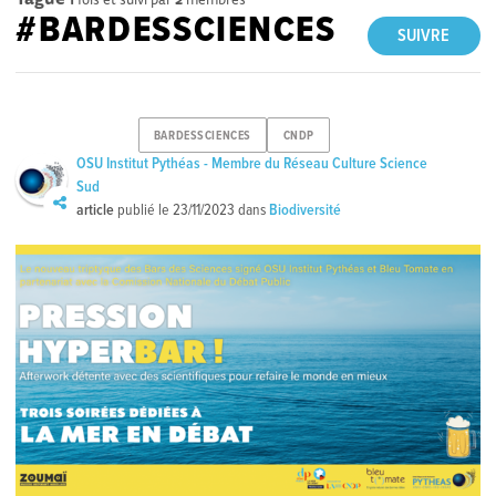
#BARDESSCIENCES
SUIVRE
BARDESSCIENCES
CNDP
OSU Institut Pythéas - Membre du Réseau Culture Science
Sud
article
publié le
23/11/2023
dans
Biodiversité