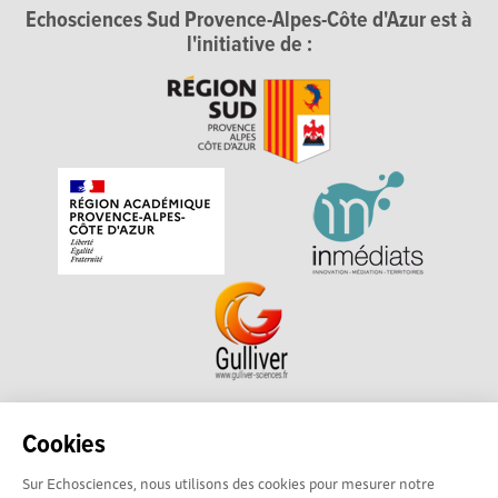
Echosciences Sud Provence-Alpes-Côte d'Azur est à
l'initiative de :
Echosciences Sud Provence-Alpes-Côte d'Azur est à
Cookies
l'initiative de la Région Sud et de la Délégation régionale
Sur Echosciences, nous utilisons des cookies pour mesurer notre
académique pour la Recherche et l'Innovation Provence-