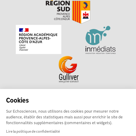
Echosciences Sud Provence-Alpes-Côte d'Azur est à
Cookies
l'initiative de la Région Sud et de la Délégation régionale
Sur Echosciences, nous utilisons des cookies pour mesurer notre
académique pour la Recherche et l'Innovation Provence-
audience, établir des statistiques mais aussi pour enrichir le site de
Alpes-Côte d'Azur. La plateforme est mise en oeuvre pour
fonctionnalités supplémentaires (commentaires et widgets).
vous par
Gulliver
Lire la politique de confidentialité