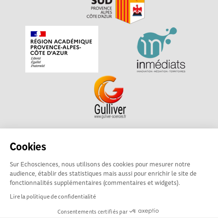
Echosciences Sud Provence-Alpes-Côte d'Azur est à
Cookies
l'initiative de la Région Sud et de la Délégation régionale
Sur Echosciences, nous utilisons des cookies pour mesurer notre
académique pour la Recherche et l'Innovation Provence-
audience, établir des statistiques mais aussi pour enrichir le site de
Alpes-Côte d'Azur. La plateforme est mise en oeuvre pour
fonctionnalités supplémentaires (commentaires et widgets).
vous par
Gulliver
Lire la politique de confidentialité
Consentements certifiés par
Mentions légales
|
Politique de confidentialité
|
CGU