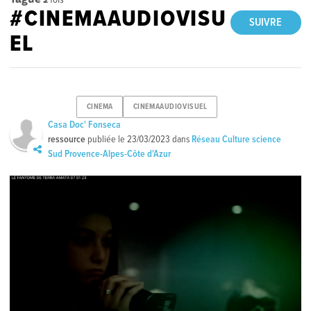
#CINEMAAUDIOVISU
SUIVRE
EL
CINEMA
CINEMAAUDIOVISUEL
Casa Doc' Fonseca
ressource
publiée le
23/03/2023
dans
Réseau Culture science
Sud Provence-Alpes-Côte d'Azur