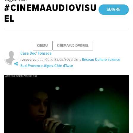
#CINEMAAUDIOVISU
SUIVRE
EL
CINEMA
CINEMAAUDIOVISUEL
Casa Doc' Fonseca
ressource
publiée le
23/03/2023
dans
Réseau Culture science
Sud Provence-Alpes-Côte d'Azur