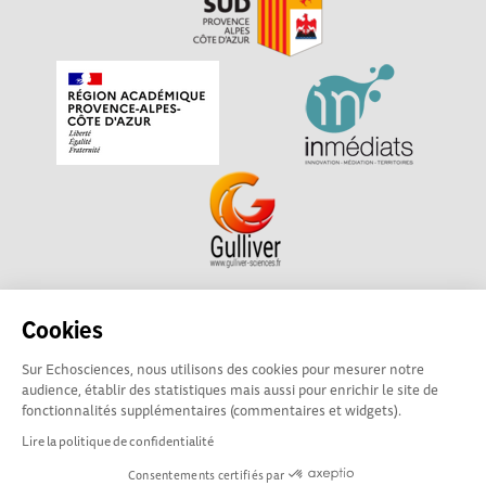
Echosciences Sud Provence-Alpes-Côte d'Azur est à
Cookies
l'initiative de la Région Sud et de la Délégation régionale
Sur Echosciences, nous utilisons des cookies pour mesurer notre
académique pour la Recherche et l'Innovation Provence-
audience, établir des statistiques mais aussi pour enrichir le site de
Alpes-Côte d'Azur. La plateforme est mise en oeuvre pour
fonctionnalités supplémentaires (commentaires et widgets).
vous par
Gulliver
Lire la politique de confidentialité
Consentements certifiés par
Mentions légales
|
Politique de confidentialité
|
CGU