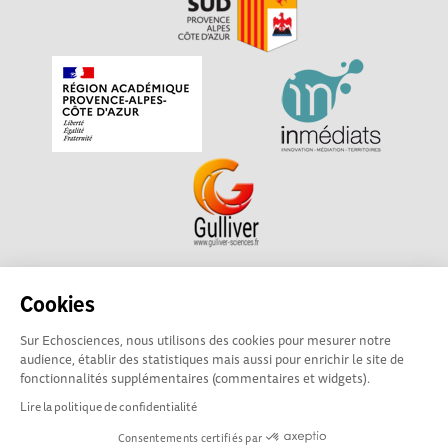
Echosciences Sud Provence-Alpes-Côte d'Azur est à
Cookies
l'initiative de la Région Sud et de la Délégation régionale
Sur Echosciences, nous utilisons des cookies pour mesurer notre
académique pour la Recherche et l'Innovation Provence-
audience, établir des statistiques mais aussi pour enrichir le site de
Alpes-Côte d'Azur. La plateforme est mise en oeuvre pour
fonctionnalités supplémentaires (commentaires et widgets).
vous par
Gulliver
Lire la politique de confidentialité
Consentements certifiés par
Mentions légales
|
Politique de confidentialité
|
CGU