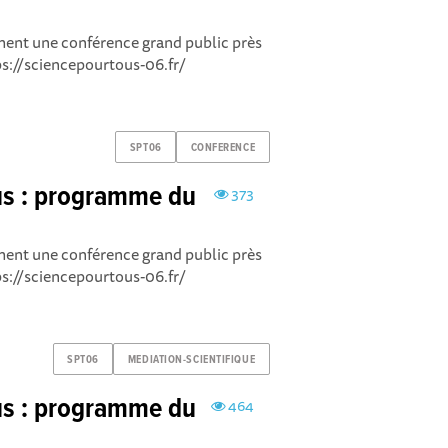
cement une conférence grand public près
tps://sciencepourtous-06.fr/
SPT06
CONFERENCE
us : programme du
373
cement une conférence grand public près
tps://sciencepourtous-06.fr/
SPT06
MEDIATION-SCIENTIFIQUE
us : programme du
464