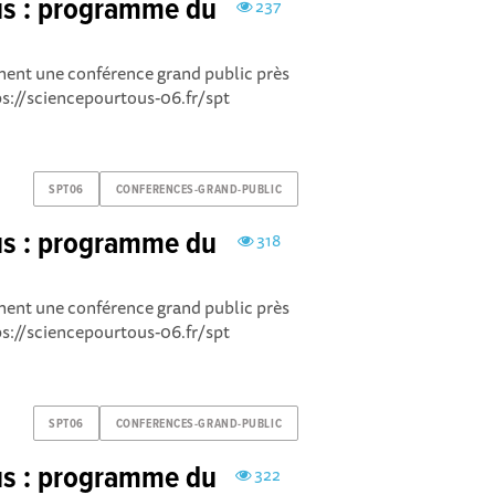
us : programme du
237
cement une conférence grand public près
tps://sciencepourtous-06.fr/spt
SPT06
CONFERENCES-GRAND-PUBLIC
us : programme du
318
cement une conférence grand public près
tps://sciencepourtous-06.fr/spt
SPT06
CONFERENCES-GRAND-PUBLIC
us : programme du
322