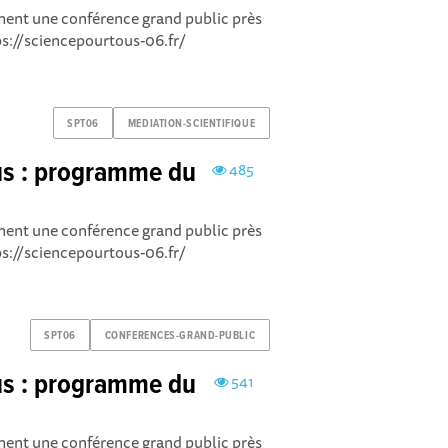
cement une conférence grand public près
tps://sciencepourtous-06.fr/
SPT06
MEDIATION-SCIENTIFIQUE
us : programme du
485
cement une conférence grand public près
tps://sciencepourtous-06.fr/
SPT06
CONFERENCES-GRAND-PUBLIC
us : programme du
541
cement une conférence grand public près