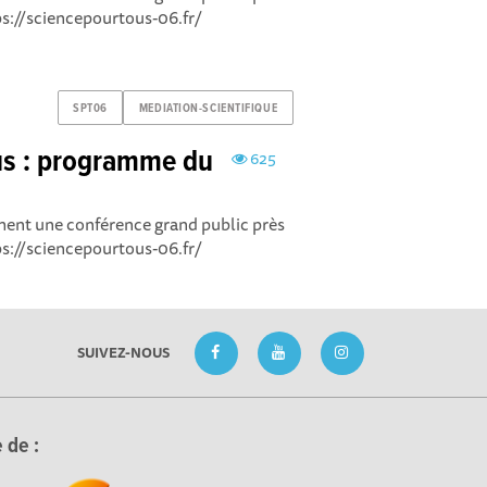
tps://sciencepourtous-06.fr/
SPT06
MEDIATION-SCIENTIFIQUE
us : programme du
625
cement une conférence grand public près
tps://sciencepourtous-06.fr/
SUIVEZ-NOUS
 de :