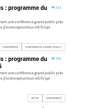
us : programme du
233
cement une conférence grand public près
tps://sciencepourtous-06.fr/spt
CONFERENCE
CONFERENCES-GRAND-PUBLIC
us : programme du
285
6
cement une conférence grand public près
tps://sciencepourtous-06.fr/spt
SPT06
CONFERENCE