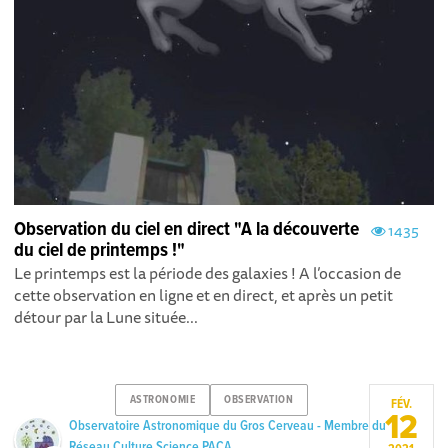
Observation du ciel en direct "A la découverte
1435
du ciel de printemps !"
Le printemps est la période des galaxies ! A l’occasion de
cette observation en ligne et en direct, et après un petit
détour par la Lune située...
ASTRONOMIE
OBSERVATION
FÉV.
12
Observatoire Astronomique du Gros Cerveau - Membre du
Réseau Culture Science PACA