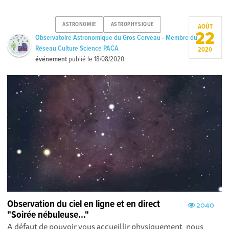
ASTRONOMIE
ASTROPHYSIQUE
AOÛT
22
Observatoire Astronomique du Gros Cerveau - Membre du
Réseau Culture Science PACA
2020
événement
publié le
18/08/2020
Observation du ciel en ligne et en direct
2040
"Soirée nébuleuse..."
A défaut de pouvoir vous accueillir physiquement, nous