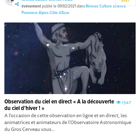
2021
événement
publié le
09/02/2021
dans
Réseau Culture science
Provence-Alpes-Côte d'Azur
Observation du ciel en direct « A la découverte
1547
du ciel d’hiver ! »
A l’occasion de cette observation en ligne et en direct, les
animatrices et animateurs de l’Observatoire Astronomique
du Gros Cerveau vous...