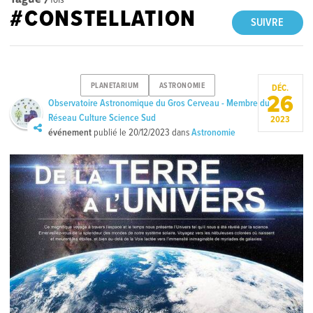
#CONSTELLATION
SUIVRE
PLANETARIUM
ASTRONOMIE
DÉC.
26
Observatoire Astronomique du Gros Cerveau - Membre du
Réseau Culture Science Sud
2023
événement
publié le
20/12/2023
dans
Astronomie