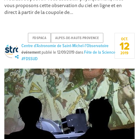
vous proposons cette observation du ciel en ligne et en
direct à partir de la coupole de...
FDSPACA
ALPES-DE-HAUTE-PROVENCE
OCT.
12
Centre d'Astronomie de Saint-Michel-l'Observatoire
événement
publié le
12/09/2019
dans
Fête de la Science
2019
#FDSSUD