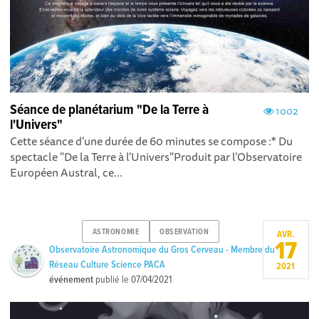
Séance de planétarium "De la Terre à
1002
l'Univers"
Cette séance d'une durée de 60 minutes se compose : * Du
spectacle "De la Terre à l'Univers" Produit par l’Observatoire
Européen Austral, ce...
ASTRONOMIE
OBSERVATION
AVR.
17
Observatoire Astronomique du Gros Cerveau - Membre du
Réseau Culture Science PACA
2021
événement
publié le
07/04/2021